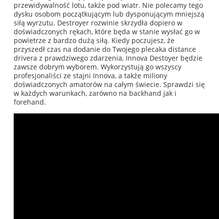
przewidywalność lotu, także pod wiatr. Nie polecamy tego
dysku osobom początkującym lub dysponującym mniejszą
siłą wyrzutu. Destroyer rozwinie skrzydła dopiero w
doświadczonych rękach, które będa w stanie wysłać go w
powietrze z bardzo dużą siłą. Kiedy poczujesz, że
przyszedł czas na dodanie do Twojego plecaka distance
drivera z prawdziwego zdarzenia, Innova Destoyer będzie
zawsze dobrym wyborem. Wykorzystują go wszyscy
profesjonaliści ze stajni Innova, a także miliony
doświadczonych amatorów na całym świecie. Sprawdzi się
w każdych warunkach, zarówno na backhand jak i
forehand.