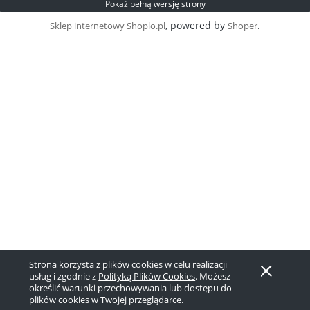
Pokaż pełną wersję strony
, powered by
.
Sklep internetowy Shoplo.pl
Shoper
Strona korzysta z plików cookies w celu realizacji
usług i zgodnie z
Polityką Plików Cookies
. Możesz
określić warunki przechowywania lub dostępu do
plików cookies w Twojej przeglądarce.