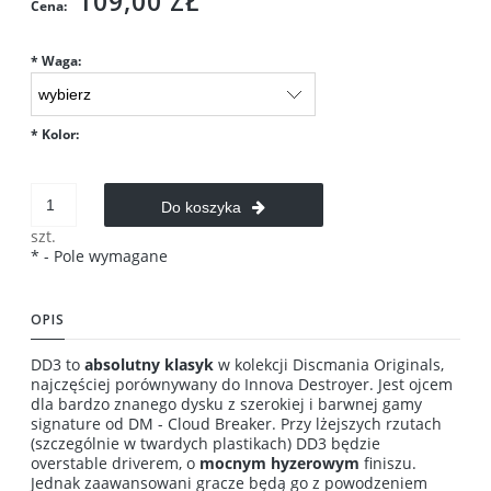
109,00 ZŁ
Cena:
*
Waga:
*
Kolor:
Do koszyka
szt.
*
- Pole wymagane
OPIS
DD3 to
absolutny klasyk
w kolekcji Discmania Originals,
najczęściej porównywany do Innova Destroyer. Jest ojcem
dla bardzo znanego dysku z szerokiej i barwnej gamy
signature od DM - Cloud Breaker. Przy lżejszych rzutach
(szczególnie w twardych plastikach) DD3 będzie
overstable driverem, o
mocnym hyzerowym
finiszu.
Jednak zaawansowani gracze będą go z powodzeniem