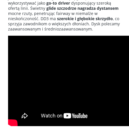
wykorzystywać jako
go-to driver
dysponujący szeroką
ofertą linii. Świetny
glide szczodrze nagradza dystansem
mocne rzuty, penetrując fairway w niemalże w
nieskończoność. DD3 ma
szerokie i głębokie skrzydło
, co
sprzyja zawodnikom o większych dłoniach. Dysk polecamy
zaawansowanym i średniozaawansowanym.