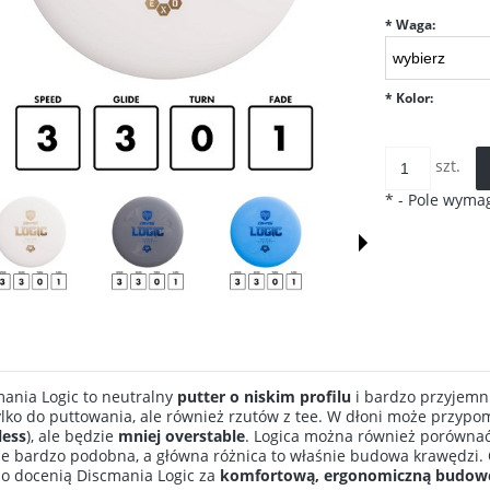
*
Waga:
*
Kolor:
szt.
*
- Pole wyma
ania Logic to neutralny
putter o niskim profilu
i bardzo przyjemni
ylko do puttowania, ale również rzutów z tee. W dłoni może przypo
less
), ale będzie
mniej overstable
. Logica można również porównać 
e bardzo podobna, a główna różnica to właśnie budowa krawędzi. 
o docenią Discmania Logic za
komfortową, ergonomiczną budow