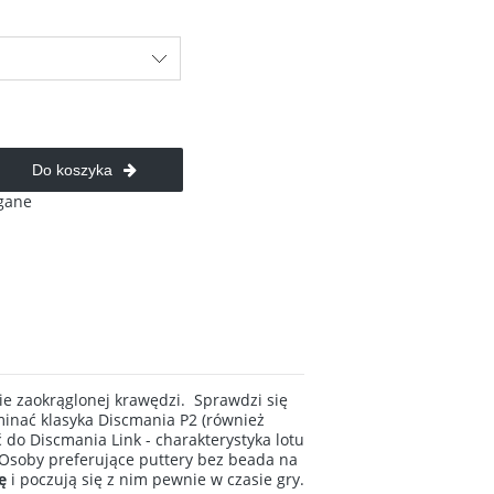
Do koszyka
gane
e zaokrąglonej krawędzi. Sprawdzi się
minać klasyka Discmania P2 (również
do Discmania Link - charakterystyka lotu
Osoby preferujące puttery bez beada na
ę
i poczują się z nim pewnie w czasie gry.