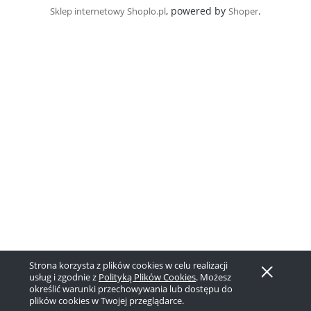
, powered by
.
Sklep internetowy Shoplo.pl
Shoper
Strona korzysta z plików cookies w celu realizacji
usług i zgodnie z
Polityką Plików Cookies
. Możesz
określić warunki przechowywania lub dostępu do
plików cookies w Twojej przeglądarce.