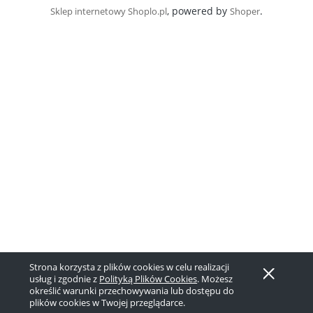
, powered by
.
Sklep internetowy Shoplo.pl
Shoper
Strona korzysta z plików cookies w celu realizacji
usług i zgodnie z
Polityką Plików Cookies
. Możesz
określić warunki przechowywania lub dostępu do
plików cookies w Twojej przeglądarce.