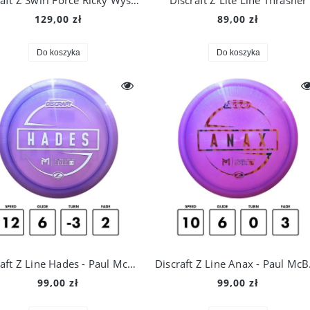
Discraft Z Swirl Force Ricky Wysocki TS 2025
Discraft Z Lite Line Thrasher
129,00 zł
89,00 zł
Do koszyka
Do koszyka
Discraft Z Line Hades - Paul McBeth
Discr
99,00 zł
99,00 zł