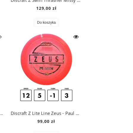
Discraft Z Swirl Thrasher Missy Gannon TS 2025
129,00 zł
Do koszyka
aft Z Line Anax - Paul McBeth
Discraft Z Lite Line Zeus - Paul McBeth
99,00 zł