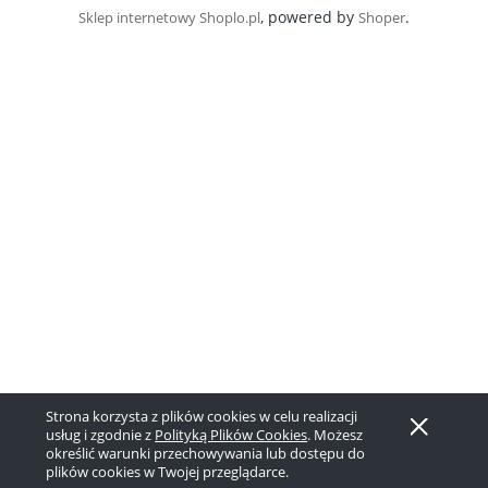
, powered by
.
Sklep internetowy Shoplo.pl
Shoper
Strona korzysta z plików cookies w celu realizacji
usług i zgodnie z
Polityką Plików Cookies
. Możesz
określić warunki przechowywania lub dostępu do
plików cookies w Twojej przeglądarce.